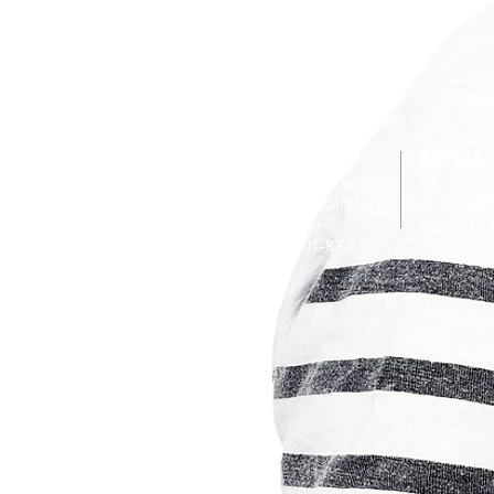
АДРЕСА
АДРЕСА
вул. Святошинська, 27г
ул. Оптим
м. Вишневе, Київська
м. Гатне,
обл., Україна
обл., Укр
+380 (67) 101-83-83
+380 (97)