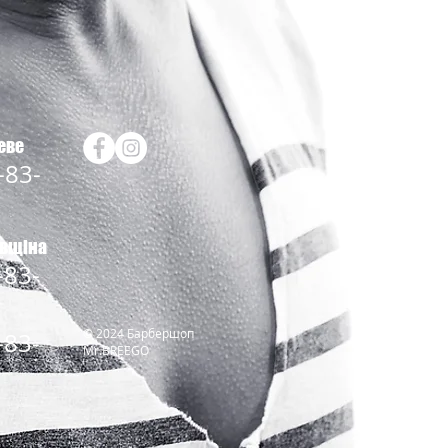
еве
-83-
івщіна
-83-
© 2024 Барбершоп
-83-
Mr.BREEGO